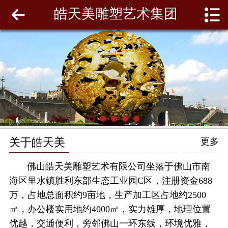
皓天美雕塑艺术集团
网站首页
<
关于皓天美
最新动态
工程案例
雕塑泥模
关于皓天美
更多
联系我们
佛山皓天美雕塑艺术有限公司坐落于佛山市南
海区里水镇胜利东部生态工业园C区，注册资金688
万，占地总面积约9亩地，生产加工区占地约2500
㎡，办公楼实用地约4000㎡，实力雄厚，地理位置
优越，交通便利，旁邻佛山一环东线，环境优雅，