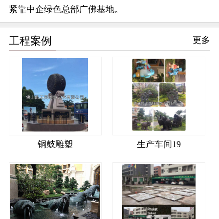
紧靠中企绿色总部广佛基地。
工程案例
更多
铜鼓雕塑
生产车间19