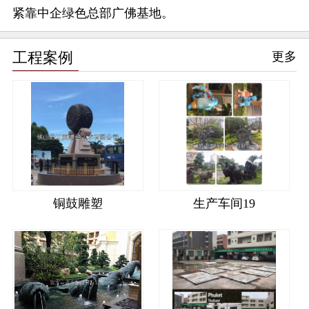
紧靠中企绿色总部广佛基地。
工程案例
更多
铜鼓雕塑
生产车间19