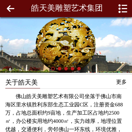
皓天美雕塑艺术集团
网站首页
<
关于皓天美
最新动态
工程案例
雕塑泥模
关于皓天美
更多
联系我们
佛山皓天美雕塑艺术有限公司坐落于佛山市南
海区里水镇胜利东部生态工业园C区，注册资金688
万，占地总面积约9亩地，生产加工区占地约2500
㎡，办公楼实用地约4000㎡，实力雄厚，地理位置
优越，交通便利，旁邻佛山一环东线，环境优雅，