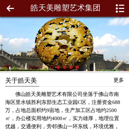
皓天美雕塑艺术集团
网站首页
<
关于皓天美
最新动态
工程案例
雕塑泥模
关于皓天美
更多
联系我们
佛山皓天美雕塑艺术有限公司坐落于佛山市南
海区里水镇胜利东部生态工业园C区，注册资金688
万，占地总面积约9亩地，生产加工区占地约2500
㎡，办公楼实用地约4000㎡，实力雄厚，地理位置
优越，交通便利，旁邻佛山一环东线，环境优雅，