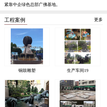
紧靠中企绿色总部广佛基地。
工程案例
更多
铜鼓雕塑
生产车间19