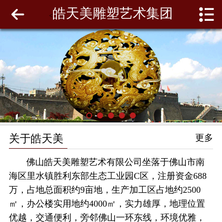
皓天美雕塑艺术集团
网站首页
<
关于皓天美
最新动态
工程案例
雕塑泥模
关于皓天美
更多
联系我们
佛山皓天美雕塑艺术有限公司坐落于佛山市南
海区里水镇胜利东部生态工业园C区，注册资金688
万，占地总面积约9亩地，生产加工区占地约2500
㎡，办公楼实用地约4000㎡，实力雄厚，地理位置
优越，交通便利，旁邻佛山一环东线，环境优雅，