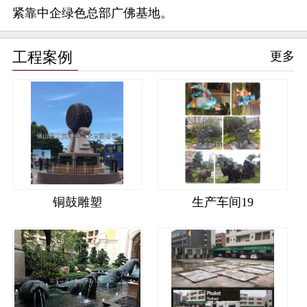
紧靠中企绿色总部广佛基地。
工程案例
更多
铜鼓雕塑
生产车间19