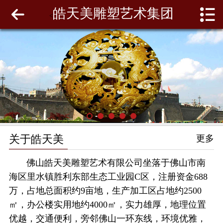
皓天美雕塑艺术集团
网站首页
<
关于皓天美
最新动态
工程案例
雕塑泥模
关于皓天美
更多
联系我们
佛山皓天美雕塑艺术有限公司坐落于佛山市南
海区里水镇胜利东部生态工业园C区，注册资金688
万，占地总面积约9亩地，生产加工区占地约2500
㎡，办公楼实用地约4000㎡，实力雄厚，地理位置
优越，交通便利，旁邻佛山一环东线，环境优雅，