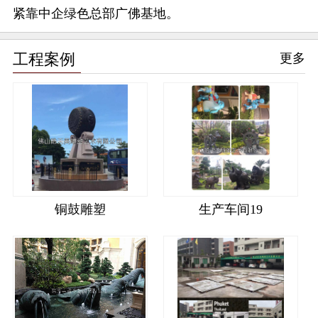
紧靠中企绿色总部广佛基地。
工程案例
更多
铜鼓雕塑
生产车间19