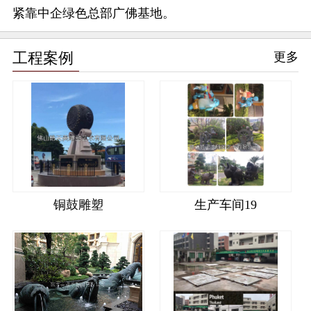
紧靠中企绿色总部广佛基地。
工程案例
更多
铜鼓雕塑
生产车间19