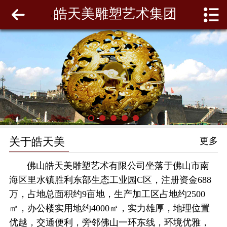
皓天美雕塑艺术集团
网站首页
<
关于皓天美
最新动态
工程案例
雕塑泥模
关于皓天美
更多
联系我们
佛山皓天美雕塑艺术有限公司坐落于佛山市南
海区里水镇胜利东部生态工业园C区，注册资金688
万，占地总面积约9亩地，生产加工区占地约2500
㎡，办公楼实用地约4000㎡，实力雄厚，地理位置
优越，交通便利，旁邻佛山一环东线，环境优雅，