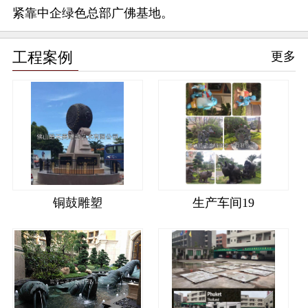
紧靠中企绿色总部广佛基地。
工程案例
更多
铜鼓雕塑
生产车间19