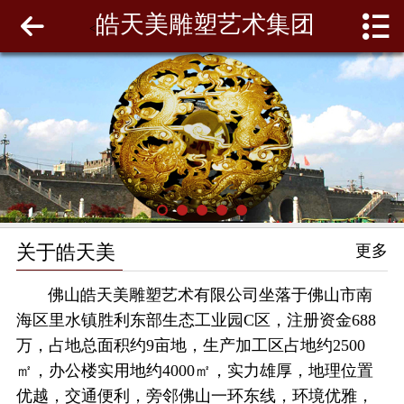
皓天美雕塑艺术集团
网站首页
<
关于皓天美
最新动态
工程案例
雕塑泥模
关于皓天美
更多
联系我们
佛山皓天美雕塑艺术有限公司坐落于佛山市南
海区里水镇胜利东部生态工业园C区，注册资金688
万，占地总面积约9亩地，生产加工区占地约2500
㎡，办公楼实用地约4000㎡，实力雄厚，地理位置
优越，交通便利，旁邻佛山一环东线，环境优雅，