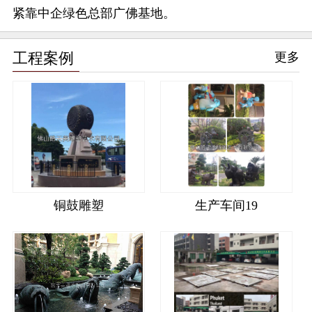
紧靠中企绿色总部广佛基地。
工程案例
更多
铜鼓雕塑
生产车间19