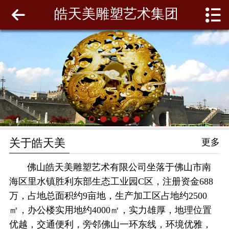
皓天美雕塑艺术集团
网站首页
<
关于皓天美
最新动态
工程案例
雕塑泥模
关于皓天美
更多
联系我们
佛山皓天美雕塑艺术有限公司坐落于佛山市南
海区里水镇胜利东部生态工业园C区，注册资金688
万，占地总面积约9亩地，生产加工区占地约2500
㎡，办公楼实用地约4000㎡，实力雄厚，地理位置
优越，交通便利，旁邻佛山一环东线，环境优雅，