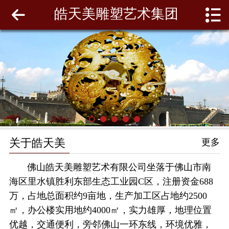
皓天美雕塑艺术集团
网站首页
<
关于皓天美
最新动态
工程案例
雕塑泥模
关于皓天美
更多
联系我们
佛山皓天美雕塑艺术有限公司坐落于佛山市南
海区里水镇胜利东部生态工业园C区，注册资金688
万，占地总面积约9亩地，生产加工区占地约2500
㎡，办公楼实用地约4000㎡，实力雄厚，地理位置
优越，交通便利，旁邻佛山一环东线，环境优雅，