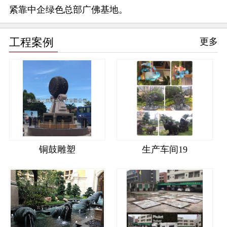
紧靠中企绿色总部广佛基地。
工程案例
更多
铜鼓雕塑
生产车间19