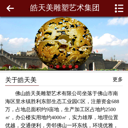
皓天美雕塑艺术集团
网站首页
<
关于皓天美
最新动态
工程案例
雕塑泥模
关于皓天美
更多
联系我们
佛山皓天美雕塑艺术有限公司坐落于佛山市南
海区里水镇胜利东部生态工业园C区，注册资金688
万，占地总面积约9亩地，生产加工区占地约2500
㎡，办公楼实用地约4000㎡，实力雄厚，地理位置
优越，交通便利，旁邻佛山一环东线，环境优雅，