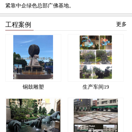
紧靠中企绿色总部广佛基地。
工程案例
更多
铜鼓雕塑
生产车间19