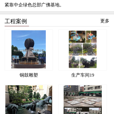
紧靠中企绿色总部广佛基地。
工程案例
更多
铜鼓雕塑
生产车间19