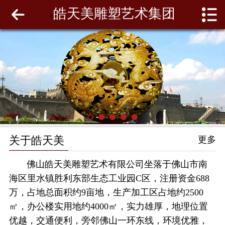
皓天美雕塑艺术集团
网站首页
<
关于皓天美
最新动态
工程案例
雕塑泥模
关于皓天美
更多
联系我们
佛山皓天美雕塑艺术有限公司坐落于佛山市南
海区里水镇胜利东部生态工业园C区，注册资金688
万，占地总面积约9亩地，生产加工区占地约2500
㎡，办公楼实用地约4000㎡，实力雄厚，地理位置
优越，交通便利，旁邻佛山一环东线，环境优雅，