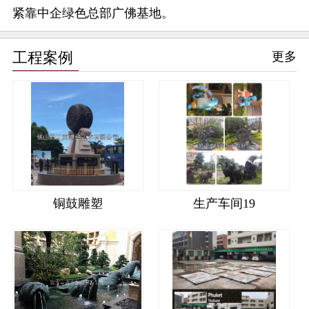
紧靠中企绿色总部广佛基地。
工程案例
更多
铜鼓雕塑
生产车间19