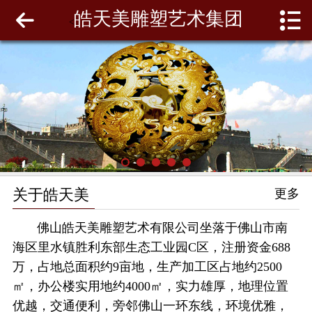
皓天美雕塑艺术集团
网站首页
<
关于皓天美
最新动态
工程案例
雕塑泥模
关于皓天美
更多
联系我们
佛山皓天美雕塑艺术有限公司坐落于佛山市南
海区里水镇胜利东部生态工业园C区，注册资金688
万，占地总面积约9亩地，生产加工区占地约2500
㎡，办公楼实用地约4000㎡，实力雄厚，地理位置
优越，交通便利，旁邻佛山一环东线，环境优雅，