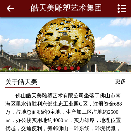
皓天美雕塑艺术集团
网站首页
<
关于皓天美
最新动态
工程案例
雕塑泥模
关于皓天美
更多
联系我们
佛山皓天美雕塑艺术有限公司坐落于佛山市南
海区里水镇胜利东部生态工业园C区，注册资金688
万，占地总面积约9亩地，生产加工区占地约2500
㎡，办公楼实用地约4000㎡，实力雄厚，地理位置
优越，交通便利，旁邻佛山一环东线，环境优雅，