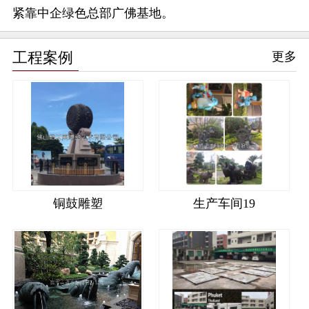
紧靠中企绿色总部广佛基地。
工程案例
更多
铜鼓雕塑
生产车间19