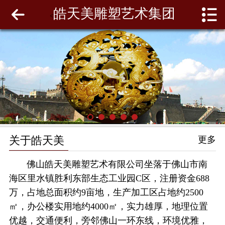
皓天美雕塑艺术集团
网站首页
<
关于皓天美
最新动态
工程案例
雕塑泥模
关于皓天美
更多
联系我们
佛山皓天美雕塑艺术有限公司坐落于佛山市南
海区里水镇胜利东部生态工业园C区，注册资金688
万，占地总面积约9亩地，生产加工区占地约2500
㎡，办公楼实用地约4000㎡，实力雄厚，地理位置
优越，交通便利，旁邻佛山一环东线，环境优雅，