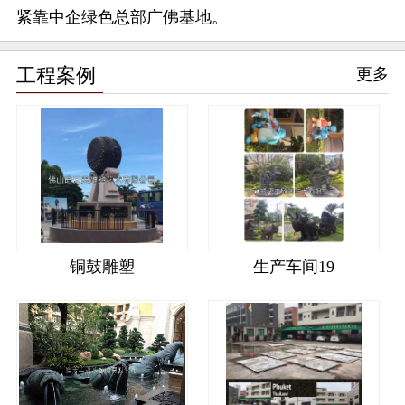
紧靠中企绿色总部广佛基地。
工程案例
更多
铜鼓雕塑
生产车间19