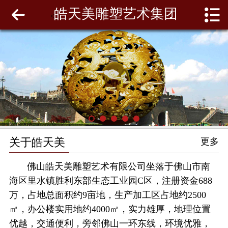
皓天美雕塑艺术集团
网站首页
<
关于皓天美
最新动态
工程案例
雕塑泥模
关于皓天美
更多
联系我们
佛山皓天美雕塑艺术有限公司坐落于佛山市南
海区里水镇胜利东部生态工业园C区，注册资金688
万，占地总面积约9亩地，生产加工区占地约2500
㎡，办公楼实用地约4000㎡，实力雄厚，地理位置
优越，交通便利，旁邻佛山一环东线，环境优雅，