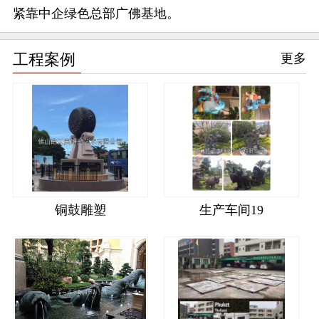
紧靠中企绿色总部广佛基地。
工程案例
更多
铜鼓雕塑
生产车间19