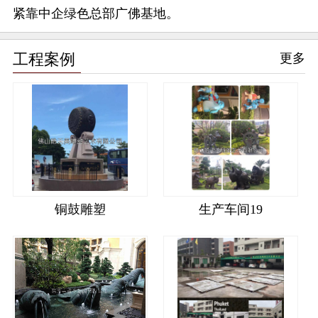
紧靠中企绿色总部广佛基地。
工程案例
更多
铜鼓雕塑
生产车间19