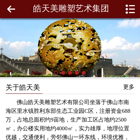
皓天美雕塑艺术集团
网站首页
<
关于皓天美
最新动态
工程案例
雕塑泥模
关于皓天美
更多
联系我们
佛山皓天美雕塑艺术有限公司坐落于佛山市南
海区里水镇胜利东部生态工业园C区，注册资金688
万，占地总面积约9亩地，生产加工区占地约2500
㎡，办公楼实用地约4000㎡，实力雄厚，地理位置
优越，交通便利，旁邻佛山一环东线，环境优雅，