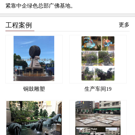
紧靠中企绿色总部广佛基地。
工程案例
更多
铜鼓雕塑
生产车间19