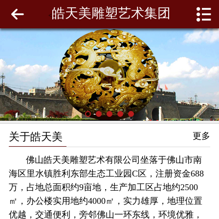
皓天美雕塑艺术集团
网站首页
<
关于皓天美
最新动态
工程案例
雕塑泥模
关于皓天美
更多
联系我们
佛山皓天美雕塑艺术有限公司坐落于佛山市南
海区里水镇胜利东部生态工业园C区，注册资金688
万，占地总面积约9亩地，生产加工区占地约2500
㎡，办公楼实用地约4000㎡，实力雄厚，地理位置
优越，交通便利，旁邻佛山一环东线，环境优雅，