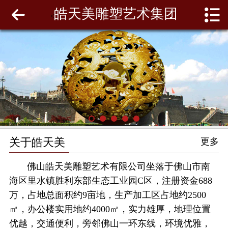
皓天美雕塑艺术集团
网站首页
<
关于皓天美
最新动态
工程案例
雕塑泥模
关于皓天美
更多
联系我们
佛山皓天美雕塑艺术有限公司坐落于佛山市南
海区里水镇胜利东部生态工业园C区，注册资金688
万，占地总面积约9亩地，生产加工区占地约2500
㎡，办公楼实用地约4000㎡，实力雄厚，地理位置
优越，交通便利，旁邻佛山一环东线，环境优雅，