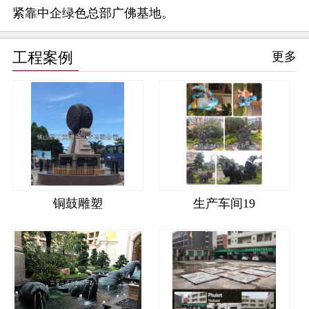
紧靠中企绿色总部广佛基地。
工程案例
更多
铜鼓雕塑
生产车间19